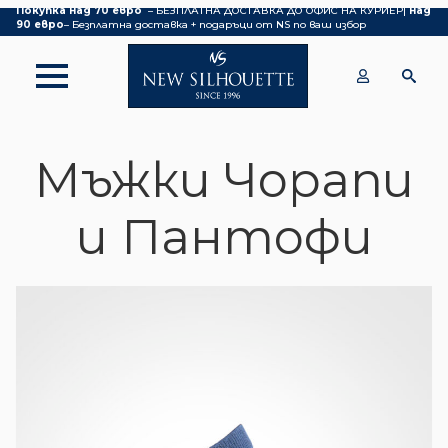
Покупка над 70 евро
– БЕЗПЛАТНА ДОСТАВКА ДО ОФИС НА КУРИЕР|
над
90 евро
– Безплатна доставка + подаръци от NS по ваш избор
Мъжки Чорапи
и Пантофи