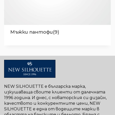
Мъжки пантофи(9)
NEW SILHOUETTE е българска марка,
изкушаваща своите клиенти от далечната
1996 година. И днес, с новаторския си дизайн,
качеството и конкурентните цени, NEW
SILHOUETTE е една от водещите марки в
областта на банските и бельото. Бранд с