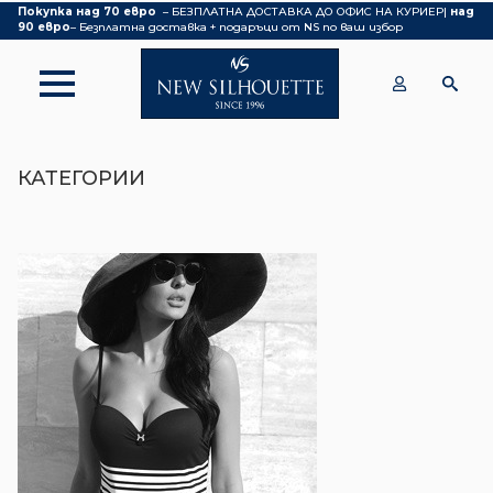
Покупка над 70 евро
– БЕЗПЛАТНА ДОСТАВКА ДО ОФИС НА КУРИЕР|
над
90 евро
– Безплатна доставка + подаръци от NS по ваш избор
КАТЕГОРИИ