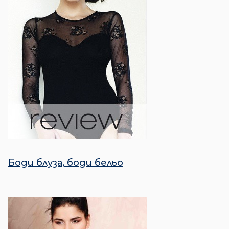
Боди блуза, боди бельо